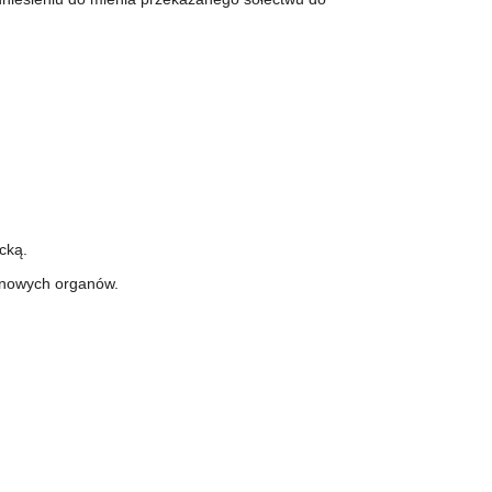
cką.
u nowych organów.