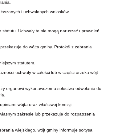
rania,
głaszanych i uchwalanych wniosków,
 statutu. Uchwały te nie mogą naruszać uprawnień
przekazuje do wójta gminy. Protokół z zebrania
iejszym statutem.
ości uchwały w całości lub w części orzeka wójt
łuży organowi wykonawczemu sołectwa odwołanie do
ia.
iniami wójta oraz właściwej komisji.
łasnym zakresie lub przekazuje do rozpatrzenia
ania wiejskiego, wójt gminy informuje sołtysa