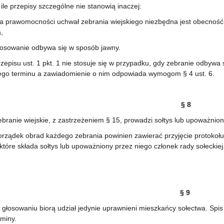
e przepisy szczególne nie stanowią inaczej:
prawomocności uchwał zebrania wiejskiego niezbędna jest obecność
,
owanie odbywa się w sposób jawny.
isu ust. 1 pkt. 1 nie stosuje się w przypadku, gdy zebranie odbywa s
ego terminu a zawiadomienie o nim odpowiada wymogom § 4 ust. 6.
§ 8
nie wiejskie, z zastrzeżeniem § 15, prowadzi sołtys lub upoważniony 
ądek obrad każdego zebrania powinien zawierać przyjęcie protokołu z
które składa sołtys lub upoważniony przez niego członek rady sołeckiej
§ 9
osowaniu biorą udział jedynie uprawnieni mieszkańcy sołectwa. Spi
miny.