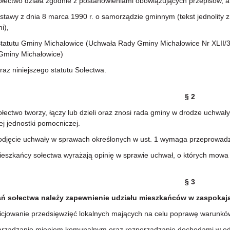
ctwo działa zgodnie z postanowieniami obowiązujących przepisów, a 
y z dnia 8 marca 1990 r. o samorządzie gminnym (tekst jednolity z 2
i),
utu Gminy Michałowice (Uchwała Rady Gminy Michałowice Nr XLII/365
 Gminy Michałowice)
 niniejszego statutu Sołectwa.
§ 2
ctwo tworzy, łączy lub dzieli oraz znosi rada gminy w drodze uchwa
cej jednostki pomocniczej.
ęcie uchwały w sprawach określonych w ust. 1 wymaga przeprowadzen
zkańcy sołectwa wyrażają opinię w sprawie uchwał, o których mowa w
§ 3
ń sołectwa należy zapewnienie udziału mieszkańców w zaspokajan
jowanie przedsięwzięć lokalnych mających na celu poprawę warunków ż
ądzanie mieniem komunalnym oraz rozporządzanie dochodami w odni