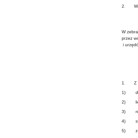
2. Wyni
W zebran
przez wó
i urzędó
1. Z ka
1) datę
2) licz
3) nazw
4) stwi
5) zatw