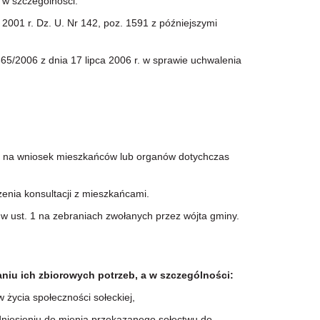
w szczególności:
001 r. Dz. U. Nr 142, poz. 1591 z późniejszymi
/2006 z dnia 17 lipca 2006 r. w sprawie uchwalenia
ły na wniosek mieszkańców lub organów dotychczas
ia konsultacji z mieszkańcami.
 ust. 1 na zebraniach zwołanych przez wójta gminy.
iu ich zbiorowych potrzeb, a w szczególności:
ycia społeczności sołeckiej,
esieniu do mienia przekazanego sołectwu do