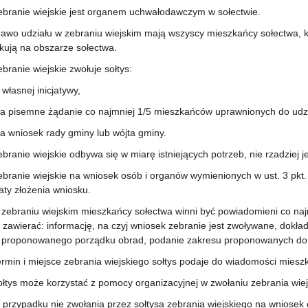
anie wiejskie jest organem uchwałodawczym w sołectwie.
 udziału w zebraniu wiejskim mają wszyscy mieszkańcy sołectwa, któr
kują na obszarze sołectwa.
anie wiejskie zwołuje sołtys:
asnej inicjatywy,
isemne żądanie co najmniej 1/5 mieszkańców uprawnionych do udzia
niosek rady gminy lub wójta gminy.
nie wiejskie odbywa się w miarę istniejących potrzeb, nie rzadziej je
nie wiejskie na wniosek osób i organów wymienionych w ust. 3 pkt. 2
aty złożenia wniosku.
braniu wiejskim mieszkańcy sołectwa winni być powiadomieni co najm
zawierać: informację, na czyj wniosek zebranie jest zwoływane, dokładn
 proponowanego porządku obrad, podanie zakresu proponowanych do 
in i miejsce zebrania wiejskiego sołtys podaje do wiadomości mieszk
s może korzystać z pomocy organizacyjnej w zwołaniu zebrania wiejsk
ypadku nie zwołania przez sołtysa zebrania wiejskiego na wniosek os