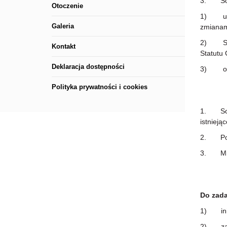
3. Sołe
Otoczenie
1) ustaw
Galeria
zmianam
2) Stat
Kontakt
Statutu
Deklaracja dostępności
3) oraz
Polityka prywatności i cookies
1. Sołe
istnieją
2. Podj
3. Mies
Do zada
1) inic
2) zarz