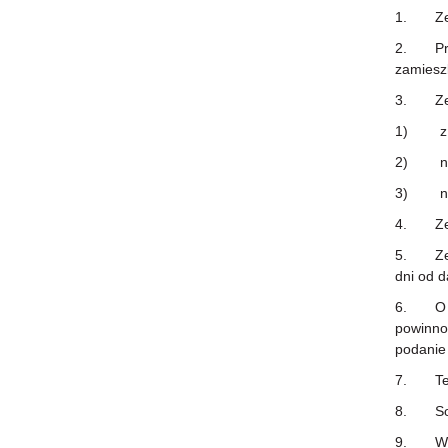
1. Zebr
2. Prawo
zamiesz
3. Zebr
1) z wł
2) na p
3) na w
4. Zebra
5. Zebra
dni od d
6. O ze
powinno 
podanie
7. Term
8. Sołty
9. W prz