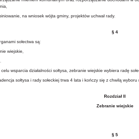
nia,
iowanie, na wniosek wójta gminy, projektów uchwał rady.
§ 4
anami sołectwa są:
nie wiejskie,
.
u wsparcia działalności sołtysa, zebranie wiejskie wybiera radę sołe
cja sołtysa i rady sołeckiej trwa 4 lata i kończy się z chwilą wybor
Rozdział II
Zebranie wiejskie
§ 5