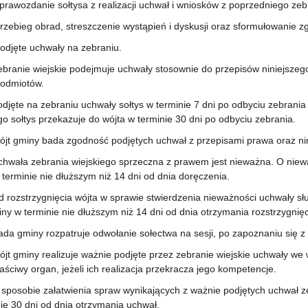
wozdanie sołtysa z realizacji uchwał i wniosków z poprzedniego zeb
bieg obrad, streszczenie wystąpień i dyskusji oraz sformułowanie z
ęte uchwały na zebraniu.
anie wiejskie podejmuje uchwały stosownie do przepisów niniejszego
podmiotów.
te na zebraniu uchwały sołtys w terminie 7 dni po odbyciu zebrania 
go sołtys przekazuje do wójta w terminie 30 dni po odbyciu zebrania.
 gminy bada zgodność podjętych uchwał z przepisami prawa oraz nin
ała zebrania wiejskiego sprzeczna z prawem jest nieważna. O nieważn
terminie nie dłuższym niż 14 dni od dnia doręczenia.
ozstrzygnięcia wójta w sprawie stwierdzenia nieważności uchwały s
ny w terminie nie dłuższym niż 14 dni od dnia otrzymania rozstrzygnięc
gminy rozpatruje odwołanie sołectwa na sesji, po zapoznaniu się z op
gminy realizuje ważnie podjęte przez zebranie wiejskie uchwały we w
aściwy organ, jeżeli ich realizacja przekracza jego kompetencje.
sobie załatwienia spraw wynikających z ważnie podjętych uchwał zebr
ie 30 dni od dnia otrzymania uchwał.