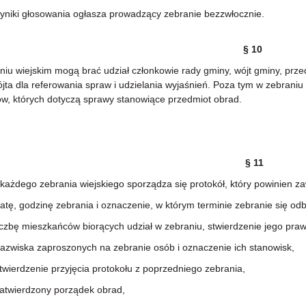
ki głosowania ogłasza prowadzący zebranie bezzwłocznie.
§ 10
iu wiejskim mogą brać udział członkowie rady gminy, wójt gminy, prz
jta dla referowania spraw i udzielania wyjaśnień. Poza tym w zebraniu m
w, których dotyczą sprawy stanowiące przedmiot obrad.
§ 11
żdego zebrania wiejskiego sporządza się protokół, który powinien za
, godzinę zebrania i oznaczenie, w którym terminie zebranie się od
bę mieszkańców biorących udział w zebraniu, stwierdzenie jego praw
iska zaproszonych na zebranie osób i oznaczenie ich stanowisk,
erdzenie przyjęcia protokołu z poprzedniego zebrania,
ierdzony porządek obrad,