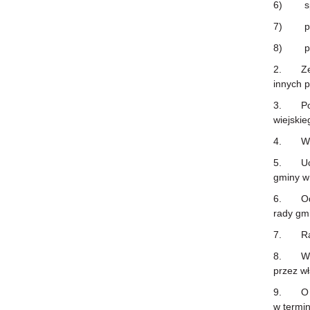
6) spra
7) prze
8) podj
2. Zebr
innych 
3. Podję
wiejskie
4. Wójt
5. Uchw
gminy w 
6. Od r
rady gmi
7. Rada 
8. Wójt 
przez wł
9. O spo
w termin