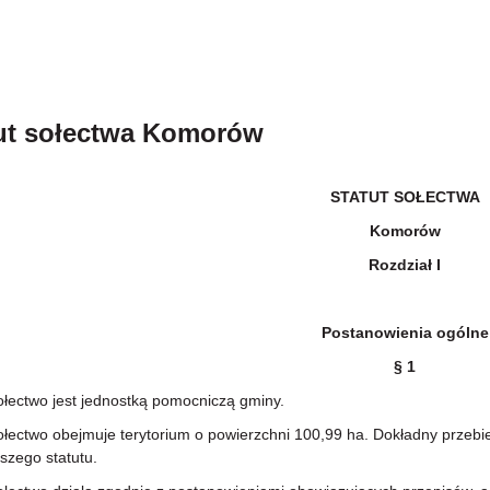
ut sołectwa Komorów
STATUT SOŁECTWA
Komorów
Rozdział I
Postanowienia ogólne
§ 1
ctwo jest jednostką pomocniczą gminy.
ctwo obejmuje terytorium o powierzchni 100,99 ha. Dokładny przebieg
jszego statutu.