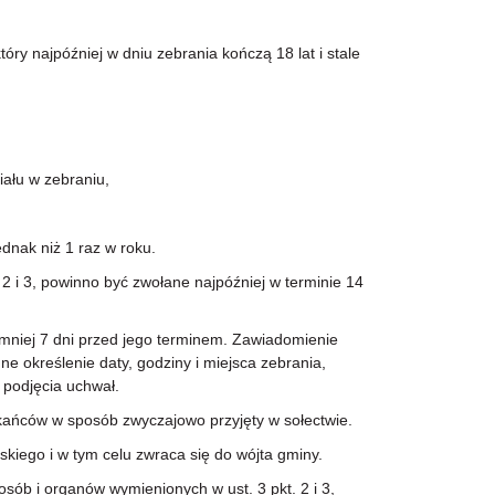
y najpóźniej w dniu zebrania kończą 18 lat i stale
łu w zebraniu,
dnak niż 1 raz w roku.
 i 3, powinno być zwołane najpóźniej w terminie 14
niej 7 dni przed jego terminem. Zawiadomienie
e określenie daty, godziny i miejsca zebrania,
podjęcia uchwał.
ańców w sposób zwyczajowo przyjęty w sołectwie.
iego i w tym celu zwraca się do wójta gminy.
ób i organów wymienionych w ust. 3 pkt. 2 i 3,