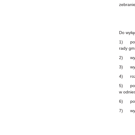
zebranie
Do wyłąc
1) pode
rady gmi
2) wybó
3) wybó
4) rozpa
5) pode
w odnies
6) pode
7) wyra