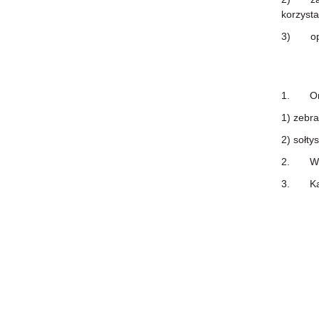
korzysta
3) opin
1. Org
1) zebra
2) sołtys
2. W cel
3. Kaden