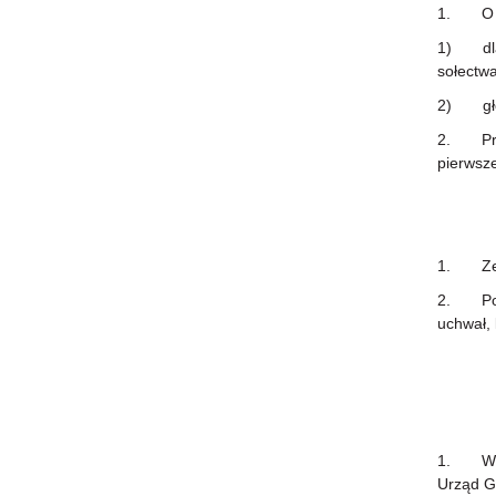
1. O il
1) dla 
sołectwa
2) głos
2. Przep
pierwsz
1. Zebra
2. Porz
uchwał, 
1. W gł
Urząd G