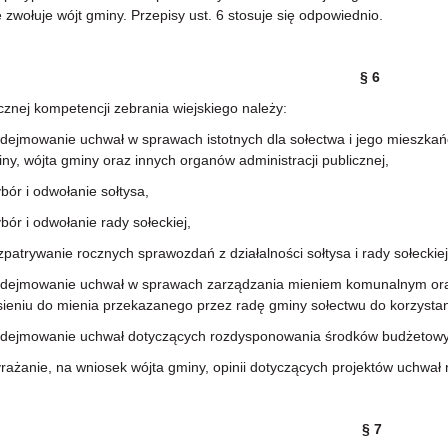
 zwołuje wójt gminy. Przepisy ust. 6 stosuje się odpowiednio.
§ 6
znej kompetencji zebrania wiejskiego należy:
jmowanie uchwał w sprawach istotnych dla sołectwa i jego mieszka
ny, wójta gminy oraz innych organów administracji publicznej,
r i odwołanie sołtysa,
r i odwołanie rady sołeckiej,
trywanie rocznych sprawozdań z działalności sołtysa i rady sołeckiej
jmowanie uchwał w sprawach zarządzania mieniem komunalnym oraz
ieniu do mienia przekazanego przez radę gminy sołectwu do korzystan
jmowanie uchwał dotyczących rozdysponowania środków budżetowych
żanie, na wniosek wójta gminy, opinii dotyczących projektów uchwał 
§ 7